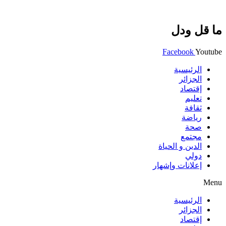
ما قل ودل
Facebook
Youtube
الرئيسية
الجزائر
إقتصاد
تعليم
ثقافة
رياضة
صحة
مجتمع
الدين و الحياة
دولي
إعلانات وإشهار
Menu
الرئيسية
الجزائر
إقتصاد