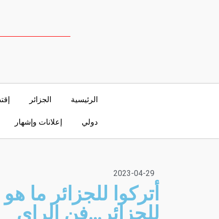
الرئيسية
الجزائر
إقت
دولي
إعلانات وإشهار
2023-04-29
أتركوا للجزائر ما هو
للجزائر…فن الراي