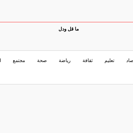
ما قل ودل
صاد
تعليم
ثقافة
رياضة
صحة
مجتمع
ا