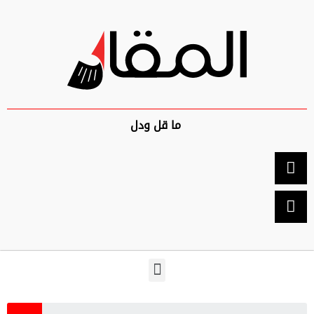
ما قل ودل