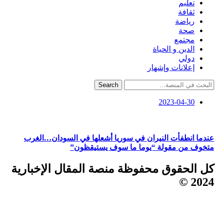
تعليم
ثقافة
رياضة
صحة
مجتمع
الدين و الحياة
دولي
إعلانات وإشهار
Search
2023-04-30
عندما انطفأت النيران في سوريا أشعلها في السودان…الغرب
متخوف من مقولة “يوما ما سوف يستيقظون”
كل الحقوق محفوظة منصة المقال الإخبارية
2024 ©