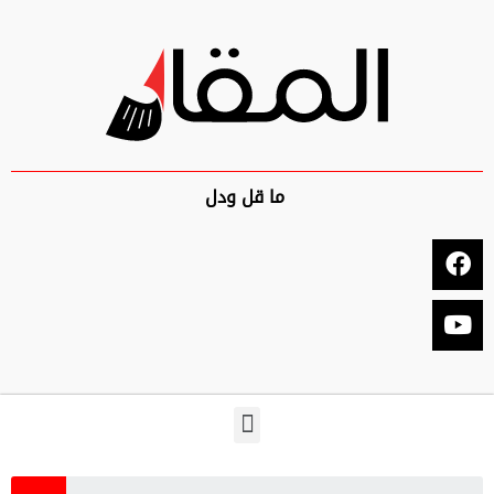
ما قل ودل