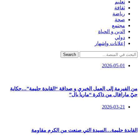
تعليم
ثقافة
رياضة
صحة
مجتمع
الدين و الحياة
دولي
إعلانات وإشهار
Search
2026-05-01
من الفيرمة إلى العمل الخيري و صداقة “القايدة حليمة”…حكاية
حيّ مارافال من ذاكرة “ماريا بال”
2026-03-21
القايدة حليمة…السيدة التي صنعت من الكرم مقاومة