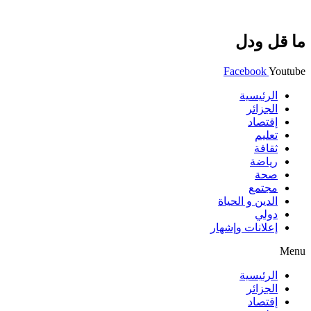
ما قل ودل
Facebook
Youtube
الرئيسية
الجزائر
إقتصاد
تعليم
ثقافة
رياضة
صحة
مجتمع
الدين و الحياة
دولي
إعلانات وإشهار
Menu
الرئيسية
الجزائر
إقتصاد