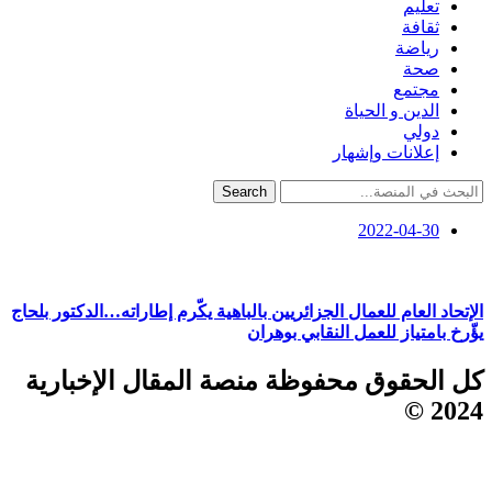
تعليم
ثقافة
رياضة
صحة
مجتمع
الدين و الحياة
دولي
إعلانات وإشهار
Search
2022-04-30
الإتحاد العام للعمال الجزائريين بالباهية يكّرم إطاراته…الدكتور بلحاج
يؤّرخ بامتياز للعمل النقابي بوهران
كل الحقوق محفوظة منصة المقال الإخبارية
2024 ©