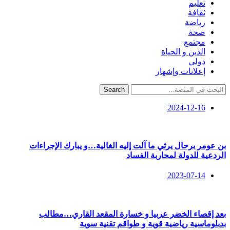
تعليم
ثقافة
رياضة
صحة
مجتمع
الدين و الحياة
دولي
إعلانات وإشهار
Search
2024-12-16
بن عومر برحال يرثي ما آلت إليه الغالية…و يبارك الإجراءات
الردعية للدولة لمحاربة الفساد
2023-07-14
بعد إقصاء الخضر عربيا و خسارة المقعد القاري…مطالب
بدبلوماسية رياضية قوية و طواقم تقنية سوية