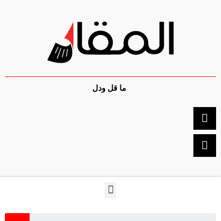
ما قل ودل