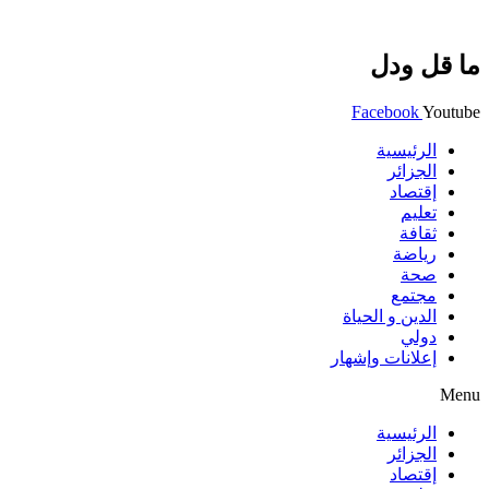
ما قل ودل
Facebook
Youtube
الرئيسية
الجزائر
إقتصاد
تعليم
ثقافة
رياضة
صحة
مجتمع
الدين و الحياة
دولي
إعلانات وإشهار
Menu
الرئيسية
الجزائر
إقتصاد