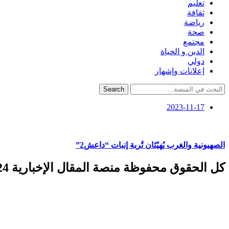
تعليم
ثقافة
رياضة
صحة
مجتمع
الدين و الحياة
دولي
إعلانات وإشهار
Search
2023-11-17
الصهيونية والغرب يُهيّئان تُربة إنبات “داعش2”
كل الحقوق محفوظة منصة المقال الإخبارية 2024 ©