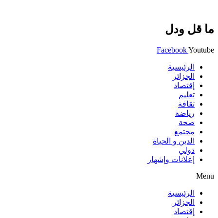
ما قل ودل
Facebook
Youtube
الرئيسية
الجزائر
إقتصاد
تعليم
ثقافة
رياضة
صحة
مجتمع
الدين و الحياة
دولي
إعلانات وإشهار
Menu
الرئيسية
الجزائر
إقتصاد