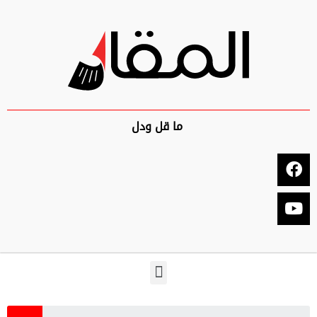
ما قل ودل