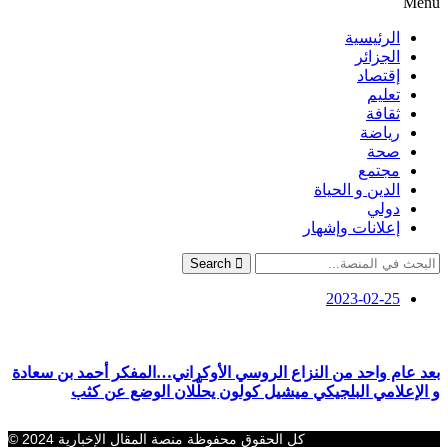
Menu
الرئيسية
الجزائر
إقتصاد
تعليم
ثقافة
رياضة
صحة
مجتمع
الدين و الحياة
دولي
إعلانات وإشهار
Search
2023-02-25
بعد عام واحد من النزاع الروسي الأوكراني…المفكر أحمد بن سعادة
و الإعلامي البلجيكي ميشيل كولون يحلّلان الوضع عن كثب
كل الحقوق محفوظة منصة المقال الإخبارية 2024 ©