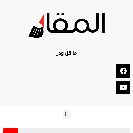
ما قل ودل