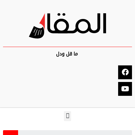
ما قل ودل