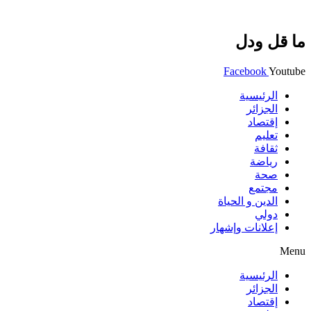
ما قل ودل
Facebook
Youtube
الرئيسية
الجزائر
إقتصاد
تعليم
ثقافة
رياضة
صحة
مجتمع
الدين و الحياة
دولي
إعلانات وإشهار
Menu
الرئيسية
الجزائر
إقتصاد