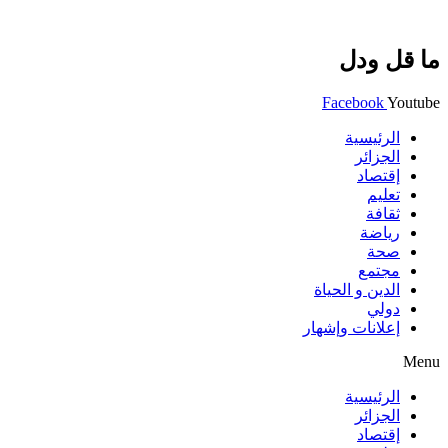
ما قل ودل
Facebook
Youtube
الرئيسية
الجزائر
إقتصاد
تعليم
ثقافة
رياضة
صحة
مجتمع
الدين و الحياة
دولي
إعلانات وإشهار
Menu
الرئيسية
الجزائر
إقتصاد