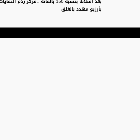
بعد امتلائه بنسبة 150 بالمائة…مركز ردم النفايات
بأرزيو مهدد بالغلق