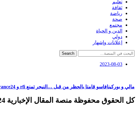
تعليم
ثقافة
رياضة
صحة
مجتمع
الدين و الحياة
دولي
إعلانات وإشهار
Search
2023-08-03
مالي و بوركينافاسو قامتا بالحظر من قبل …النيجر تمنع rfi و france24 من البث
كل الحقوق محفوظة منصة المقال الإخبارية 2024 ©