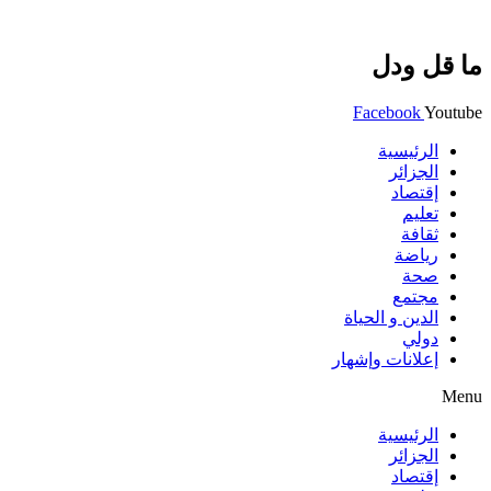
ما قل ودل
Facebook
Youtube
الرئيسية
الجزائر
إقتصاد
تعليم
ثقافة
رياضة
صحة
مجتمع
الدين و الحياة
دولي
إعلانات وإشهار
Menu
الرئيسية
الجزائر
إقتصاد