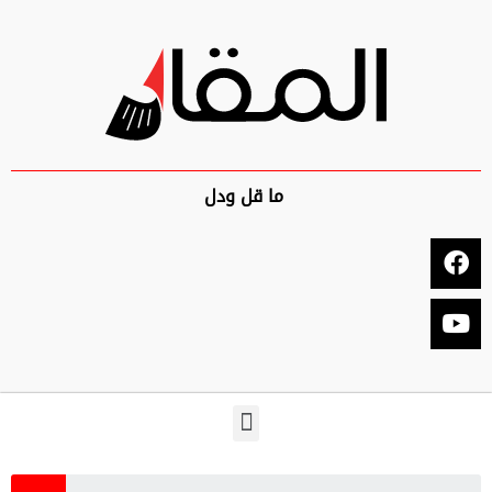
ما قل ودل