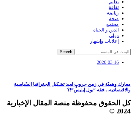
تعليم
ثقافة
رياضة
صحة
مجتمع
الدين و الحياة
دولي
إعلانات وإشهار
Search
2026-03-16
معارك وهميّة في زمن حروبٍ تُعيد تشكيل الجغرافيا السّياسية
والاقتصادية…فقه “بول إبليس”!؟
كل الحقوق محفوظة منصة المقال الإخبارية
2024 ©