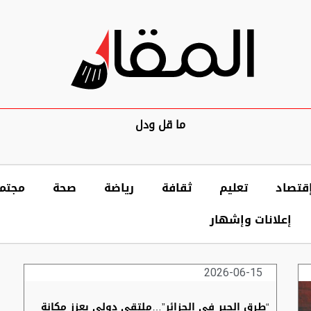
ما قل ودل
قتصاد
تعليم
ثقافة
رياضة
صحة
مجتم
إعلانات وإشهار
2026-06-15
“طرق الحبر في الجزائر”…ملتقى دولي يعزز مكانة