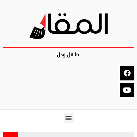
ما قل ودل