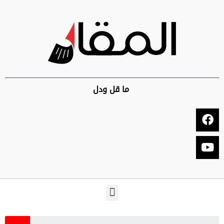
ما قل ودل