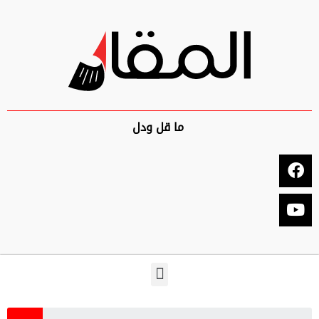
ما قل ودل