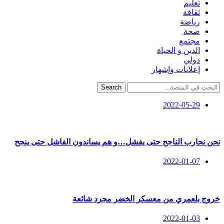
تعليم
ثقافة
رياضة
صحة
مجتمع
الدين و الحياة
دولي
إعلانات وإشهار
Search
2022-05-29
نحن نحارب الناجح حتى يفشل…و هم يساندون الفاشل حتى ينجح
2022-01-07
خروج بلعمري من معسكر الخضر مجرد شائعة
2022-01-03