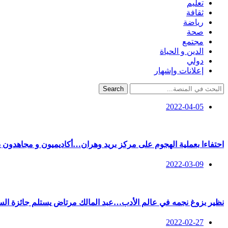
تعليم
ثقافة
رياضة
صحة
مجتمع
الدين و الحياة
دولي
إعلانات وإشهار
Search
2022-04-05
احتفاءا بعملية الهجوم على مركز بريد وهران…أكاديميون و مجاهدون ي
2022-03-09
نظير بزوغ نجمه في عالم الأدب…عبد المالك مرتاض يستلم جائزة ا
2022-02-27