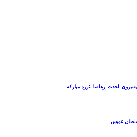
عتبرون الحدث إرهاصا لثورة مباركة
لسلطان عويس