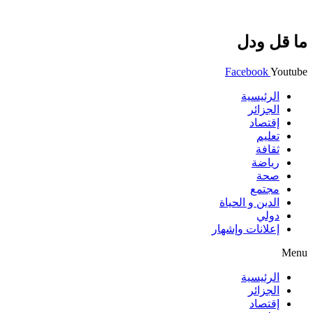
ما قل ودل
Facebook
Youtube
الرئيسية
الجزائر
إقتصاد
تعليم
ثقافة
رياضة
صحة
مجتمع
الدين و الحياة
دولي
إعلانات وإشهار
Menu
الرئيسية
الجزائر
إقتصاد