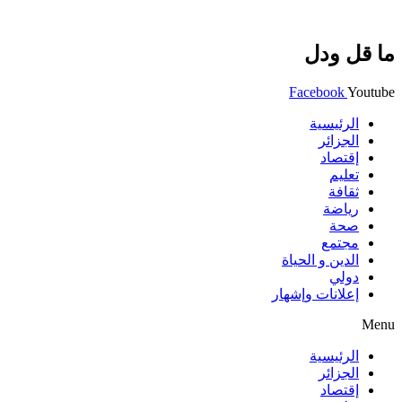
ما قل ودل
Facebook
Youtube
الرئيسية
الجزائر
إقتصاد
تعليم
ثقافة
رياضة
صحة
مجتمع
الدين و الحياة
دولي
إعلانات وإشهار
Menu
الرئيسية
الجزائر
إقتصاد