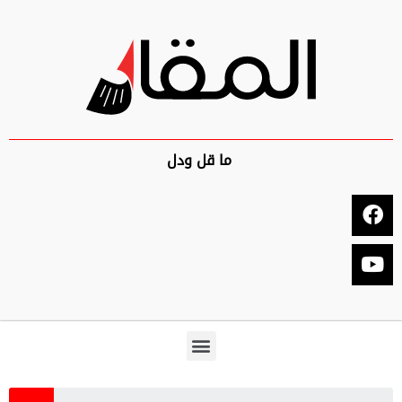
ما قل ودل