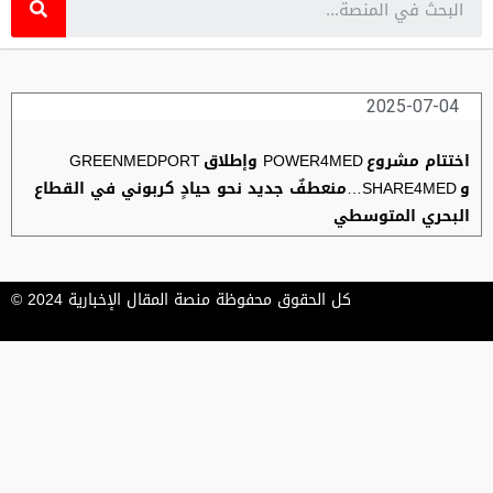
2025-07-04
اختتام مشروع POWER4MED وإطلاق GREENMEDPORT
و SHARE4MED…منعطفٌ جديد نحو حيادٍ كربوني في القطاع
البحري المتوسطي
كل الحقوق محفوظة منصة المقال الإخبارية 2024 ©