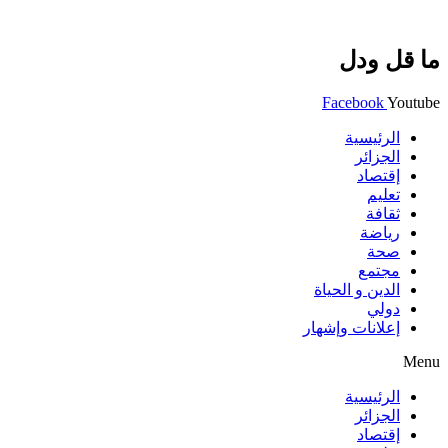
ما قل ودل
Facebook
Youtube
الرئيسية
الجزائر
إقتصاد
تعليم
ثقافة
رياضة
صحة
مجتمع
الدين و الحياة
دولي
إعلانات وإشهار
Menu
الرئيسية
الجزائر
إقتصاد