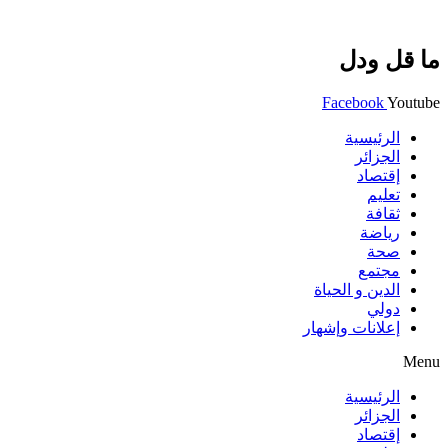
ما قل ودل
Facebook
Youtube
الرئيسية
الجزائر
إقتصاد
تعليم
ثقافة
رياضة
صحة
مجتمع
الدين و الحياة
دولي
إعلانات وإشهار
Menu
الرئيسية
الجزائر
إقتصاد