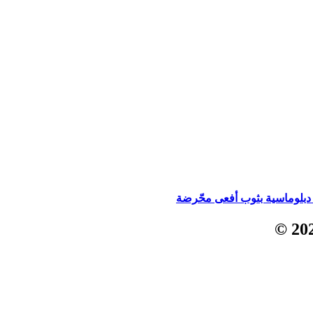
 دبلوماسية بثوب أفعى محّرضة