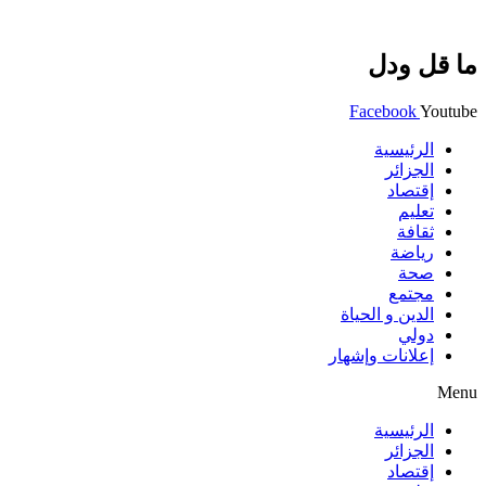
ما قل ودل
Facebook
Youtube
الرئيسية
الجزائر
إقتصاد
تعليم
ثقافة
رياضة
صحة
مجتمع
الدين و الحياة
دولي
إعلانات وإشهار
Menu
الرئيسية
الجزائر
إقتصاد