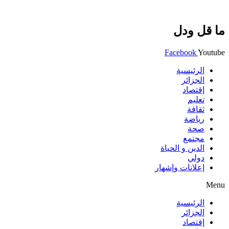
ما قل ودل
Facebook
Youtube
الرئيسية
الجزائر
إقتصاد
تعليم
ثقافة
رياضة
صحة
مجتمع
الدين و الحياة
دولي
إعلانات وإشهار
Menu
الرئيسية
الجزائر
إقتصاد