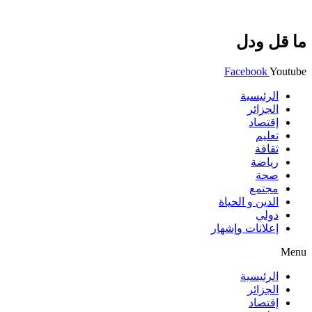
ما قل ودل
Facebook
Youtube
الرئيسية
الجزائر
إقتصاد
تعليم
ثقافة
رياضة
صحة
مجتمع
الدين و الحياة
دولي
إعلانات وإشهار
Menu
الرئيسية
الجزائر
إقتصاد