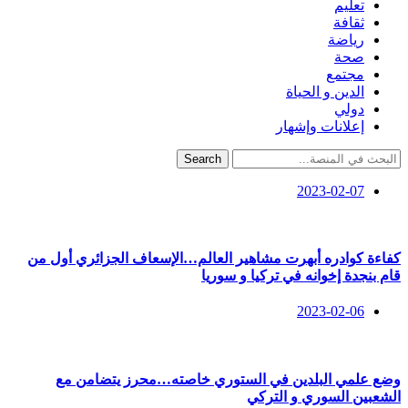
تعليم
ثقافة
رياضة
صحة
مجتمع
الدين و الحياة
دولي
إعلانات وإشهار
Search
2023-02-07
كفاءة كوادره أبهرت مشاهير العالم…الإسعاف الجزائري أول من
قام بنجدة إخوانه في تركيا و سوريا
2023-02-06
وضع علمي البلدين في الستوري خاصته…محرز يتضامن مع
الشعبين السوري و التركي