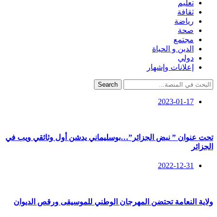
تعليم
ثقافة
رياضة
صحة
مجتمع
الدين و الحياة
دولي
إعلانات وإشهار
Search
2023-01-17
تحت عنوان ” نبض الجزائر”…بوسليماني يدشن أول وثائقي ويب في
الجزائر
2022-12-31
ولاية النعامة تحتضن المهرجان الوطني للموسيقى ورقص الديوان