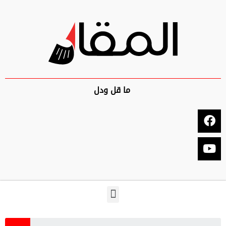
ما قل ودل