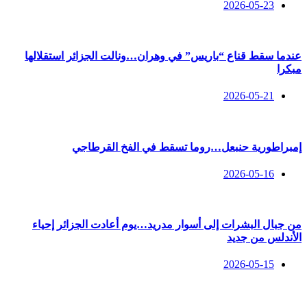
2026-05-23
عندما سقط قناع “باريس” في وهران…ونالت الجزائر استقلالها
مبكرا
2026-05-21
إمبراطورية حنبعل…روما تسقط في الفخ القرطاجي
2026-05-16
من جبال البشرات إلى أسوار مدريد…يوم أعادت الجزائر إحياء
الأندلس من جديد
2026-05-15