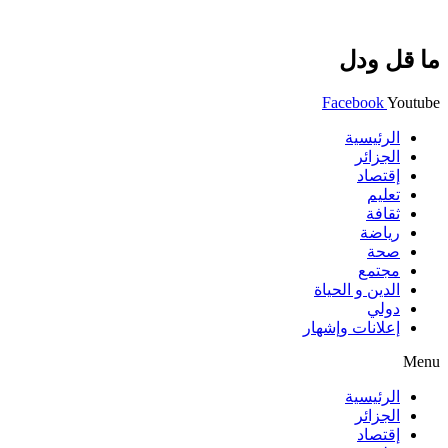
ما قل ودل
Facebook
Youtube
الرئيسية
الجزائر
إقتصاد
تعليم
ثقافة
رياضة
صحة
مجتمع
الدين و الحياة
دولي
إعلانات وإشهار
Menu
الرئيسية
الجزائر
إقتصاد