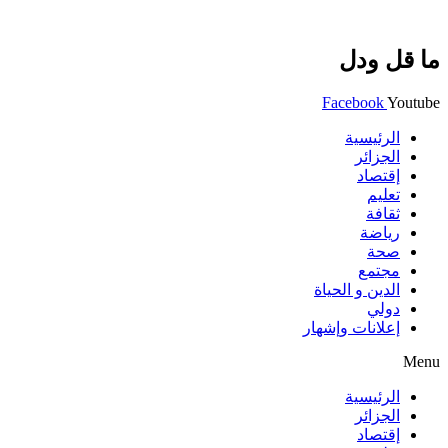
ما قل ودل
Facebook
Youtube
الرئيسية
الجزائر
إقتصاد
تعليم
ثقافة
رياضة
صحة
مجتمع
الدين و الحياة
دولي
إعلانات وإشهار
Menu
الرئيسية
الجزائر
إقتصاد