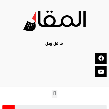
ما قل ودل