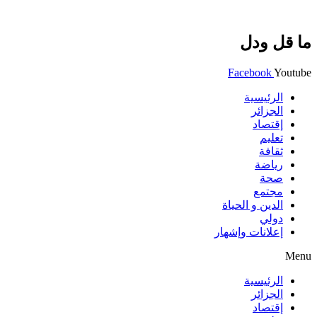
ما قل ودل
Facebook
Youtube
الرئيسية
الجزائر
إقتصاد
تعليم
ثقافة
رياضة
صحة
مجتمع
الدين و الحياة
دولي
إعلانات وإشهار
Menu
الرئيسية
الجزائر
إقتصاد