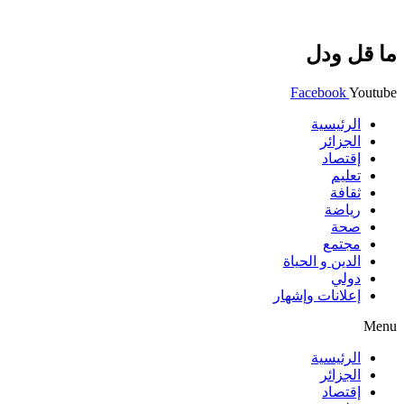
ما قل ودل
Facebook
Youtube
الرئيسية
الجزائر
إقتصاد
تعليم
ثقافة
رياضة
صحة
مجتمع
الدين و الحياة
دولي
إعلانات وإشهار
Menu
الرئيسية
الجزائر
إقتصاد