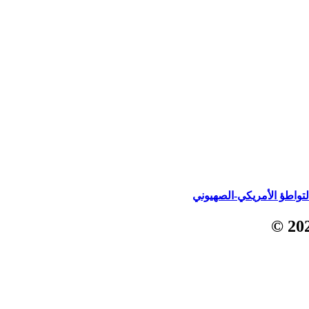
واطؤ الأمريكي-الصهيوني