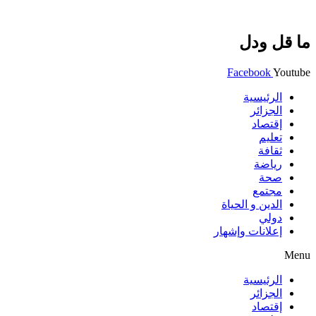
ما قل ودل
Facebook
Youtube
الرئيسية
الجزائر
إقتصاد
تعليم
ثقافة
رياضة
صحة
مجتمع
الدين و الحياة
دولي
إعلانات وإشهار
Menu
الرئيسية
الجزائر
إقتصاد