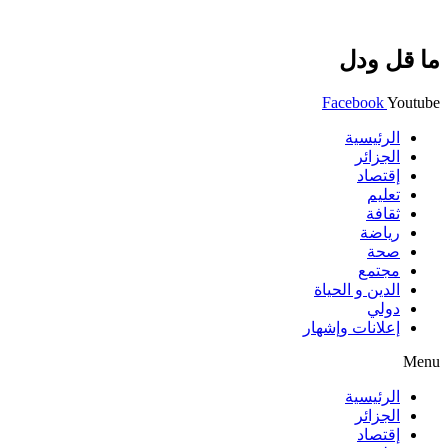
ما قل ودل
Facebook
Youtube
الرئيسية
الجزائر
إقتصاد
تعليم
ثقافة
رياضة
صحة
مجتمع
الدين و الحياة
دولي
إعلانات وإشهار
Menu
الرئيسية
الجزائر
إقتصاد