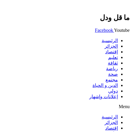
ما قل ودل
Facebook
Youtube
الرئيسية
الجزائر
إقتصاد
تعليم
ثقافة
رياضة
صحة
مجتمع
الدين و الحياة
دولي
إعلانات وإشهار
Menu
الرئيسية
الجزائر
إقتصاد