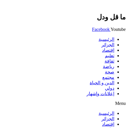
ما قل ودل
Facebook
Youtube
الرئيسية
الجزائر
إقتصاد
تعليم
ثقافة
رياضة
صحة
مجتمع
الدين و الحياة
دولي
إعلانات وإشهار
Menu
الرئيسية
الجزائر
إقتصاد