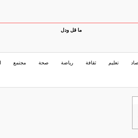
ما قل ودل
صاد
تعليم
ثقافة
رياضة
صحة
مجتمع
ا