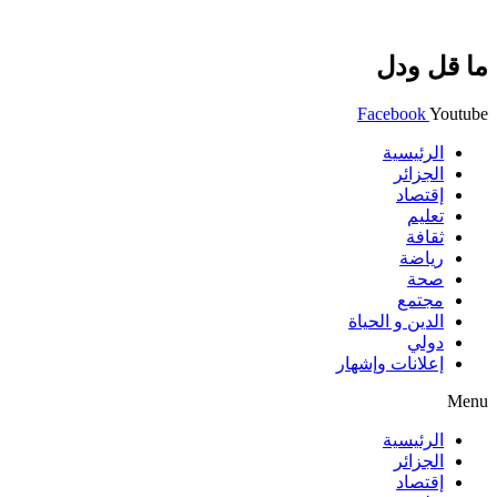
ما قل ودل
Facebook
Youtube
الرئيسية
الجزائر
إقتصاد
تعليم
ثقافة
رياضة
صحة
مجتمع
الدين و الحياة
دولي
إعلانات وإشهار
Menu
الرئيسية
الجزائر
إقتصاد